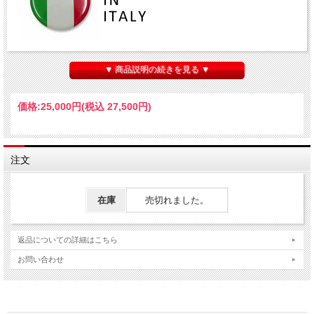
▼ 商品説明の続きを見る ▼
斬新な色使いや繊細でフェミニン、そして官能的な女性の為のスタイ
価格:
25,000円
(税込 27,500円)
ルを提案し続けるEMANUEL UNGARO/エマニュエル・ウンガロ。
商品コード：zor-5-061608
注文
>>
こちらの商品の無料サンプルのご請求はこちら
※フォームにご請求番号をご入力ください→請求番号：zor-5-
061608
在庫
売切れました。
■商品情報
返品についての詳細はこちら
生地幅・ 135cm
お問い合わせ
販売単位（長さ）・2.4m
素材・ シルク100%