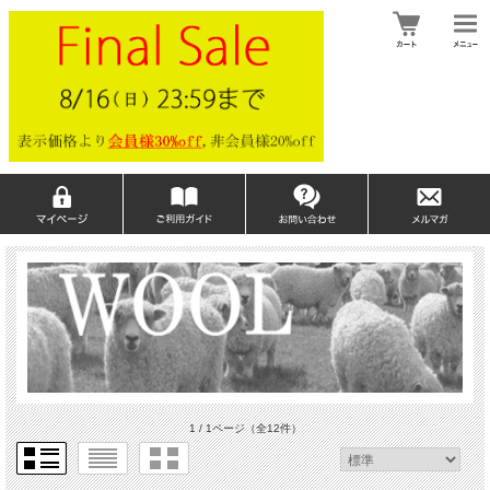
1 / 1ページ
（全12件）