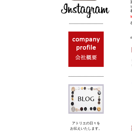
-----------------------------
------------------------------
アトリエの日々を
お伝えいたします。