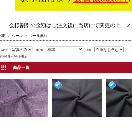
会様割引の金額はご注文後に当店にて変更の上、メ
TOP
ウール
ウール無地
表示切替：
並び順：
在庫：
4件中1件～4件を表示
商品一覧