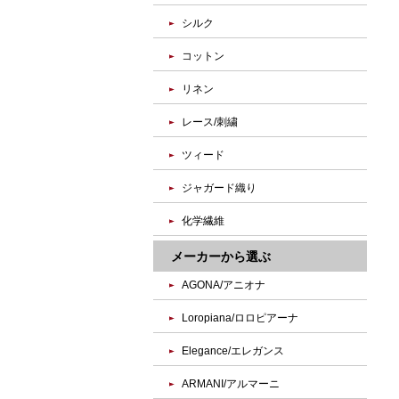
シルク
コットン
リネン
レース/刺繍
ツィード
ジャガード織り
化学繊維
メーカーから選ぶ
AGONA/アニオナ
Loropiana/ロロピアーナ
Elegance/エレガンス
ARMANI/アルマーニ