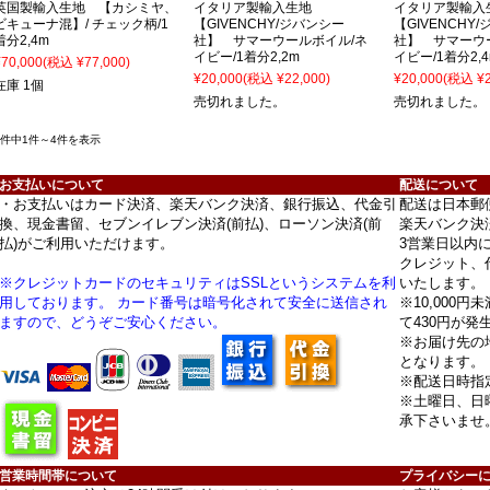
英国製輸入生地 【カシミヤ、
イタリア製輸入生地
イタリア製輸
ビキューナ混】/ チェック柄/1
【GIVENCHY/ジバンシー
【GIVENCHY
着分2,4m
社】 サマーウールボイル/ネ
社】 サマーウ
イビー/1着分2,2m
イビー/1着分2,
¥70,000
(税込 ¥77,000)
¥20,000
(税込 ¥22,000)
¥20,000
(税込 ¥2
在庫 1個
売切れました。
売切れました。
4件中1件～4件を表示
お支払いについて
配送について
・お支払いはカード決済、楽天バンク決済、銀行振込、代金引
配送は日本郵
換、現金書留、セブンイレブン決済(前払)、ローソン決済(前
楽天バンク決
払)がご利用いただけます。
3営業日以内
クレジット、
※クレジットカードのセキュリティはSSLというシステムを利
いたします。
用しております。 カード番号は暗号化されて安全に送信され
※10,000
ますので、どうぞご安心ください。
て430円が発
※お届け先の
となります。
※配送日時指
※土曜日、日
承下さいませ
営業時間帯について
プライバシー