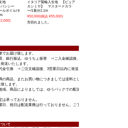
入生地
イタリア製輸入生地 【ピュア
/ジバンシー
カシミヤ】 マスタードカラ
ールボイル/ネ
ー/1着分2,1m
4m
¥50,000
(税込 ¥55,000)
2,000)
売切れました。
便でお届け致します。
済、銀行振込、ゆうちょ振替 ⇒ご入金確認後、
に発送いたします。
代金引換 ⇒ご注文確認後、3営業日以内に発送
円未満の商品、またお買い物につきましては送料とし
生致します。
地域、商品によりましては、ゆうパックでの配送
定は承っておりません。
曜日、祝日は配送業務は行っておりません。ご了
。
について