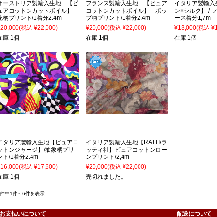
オーストリア製輸入生地 【ピ
フランス製輸入生地 【ピュア
イタリア製輸入
ュアコットンカットボイル】
コットンカットボイル】 ポッ
ン×シルク】 / 
花柄プリント/1着分2.4m
プ柄プリント/1着分2.4m
ース着分1,7m
¥20,000
(税込 ¥22,000)
¥20,000
(税込 ¥22,000)
¥13,000
(税込 ¥1
在庫 1個
在庫 1個
在庫 1個
イタリア製輸入生地【ピュアコ
イタリア製輸入生地【RATTI/ラ
ットンジャージ】/抽象柄プリ
ッティ社】ピュアコットンロー
ント/1着分2.4m
ンプリント/2,4m
¥16,000
(税込 ¥17,600)
¥20,000
(税込 ¥22,000)
在庫 1個
売切れました。
6件中1件～6件を表示
お支払いについて
配送について