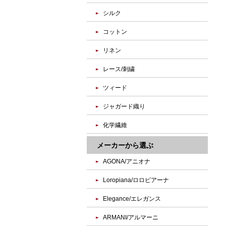
シルク
コットン
リネン
レース/刺繍
ツィード
ジャガード織り
化学繊維
メーカーから選ぶ
AGONA/アニオナ
Loropiana/ロロピアーナ
Elegance/エレガンス
ARMANI/アルマーニ