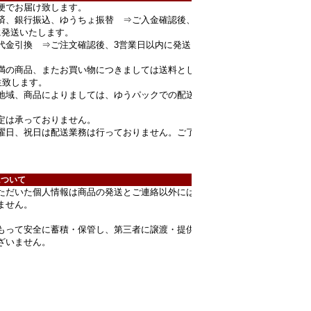
便でお届け致します。
済、銀行振込、ゆうちょ振替 ⇒ご入金確認後、
に発送いたします。
代金引換 ⇒ご注文確認後、3営業日以内に発送
円未満の商品、またお買い物につきましては送料とし
生致します。
地域、商品によりましては、ゆうパックでの配送
定は承っておりません。
曜日、祝日は配送業務は行っておりません。ご了
。
について
ただいた個人情報は商品の発送とご連絡以外には
ません。
もって安全に蓄積・保管し、第三者に譲渡・提供
ざいません。