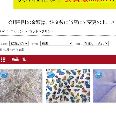
会様割引の金額はご注文後に当店にて変更の上、メ
TOP
コットン
コットンプリント
表示切替：
並び順：
在庫：
6件中1件～6件を表示
商品一覧