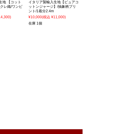
生地 【コット
イタリア製輸入生地【ピュアコ
フクレ織/ワンピ
ットンジャージ】/抽象柄プリ
ント/1着分2.4m
4,300)
¥10,000
(税込 ¥11,000)
在庫 1個