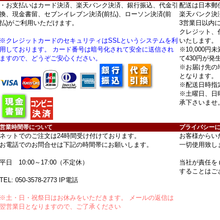
・お支払いはカード決済、楽天バンク決済、銀行振込、代金引
配送は日本郵
換、現金書留、セブンイレブン決済(前払)、ローソン決済(前
楽天バンク決
払)がご利用いただけます。
3営業日以内
クレジット、
※クレジットカードのセキュリティはSSLというシステムを利
いたします。
用しております。 カード番号は暗号化されて安全に送信され
※10,000
ますので、どうぞご安心ください。
て430円が発
※お届け先の
となります。
※配送日時指
※土曜日、日
承下さいませ
営業時間帯について
プライバシー
ネットでのご注文は24時間受け付けております。
お客様からい
お電話でのお問合せは下記の時間帯にお願いします。
一切使用致し
平日 10:00～17:00（不定休）
当社が責任を
することはご
TEL:
050-3578-2773
IP電話
※土・日・祝祭日はお休みをいただきます。 メールの返信は
翌営業日となりますので、ご了承ください