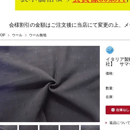
会様割引の金額はご注文後に当店にて変更の上、メ
TOP
ウール
ウール無地
イタリア製輸
社】 サマー
価格:
数量:
在庫:
返品につい