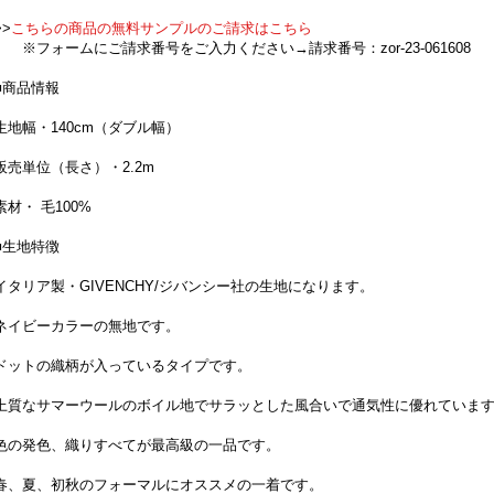
>>
こちらの商品の無料サンプルのご請求はこちら
※フォームにご請求番号をご入力ください→請求番号：zor-23-061608
■商品情報
生地幅・140cm（ダブル幅）
販売単位（長さ）・2.2m
素材・ 毛100%
■生地特徴
イタリア製・GIVENCHY/ジバンシー社の生地になります。
ネイビーカラーの無地です。
ドットの織柄が入っているタイプです。
上質なサマーウールのボイル地でサラッとした風合いで通気性に優れていま
色の発色、織りすべてが最高級の一品です。
春、夏、初秋のフォーマルにオススメの一着です。