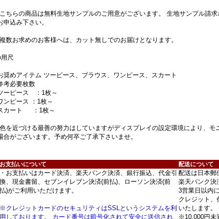
*こちらの商品は無料生地サンプルのご用意がございます。 生地サンプル請
お申込み下さい。
*複数お求めのお客様へは、カット無しでのお届けとなります。
■用尺
お奨めアイテム ツーピース、ブラウス、ワンピース、スカート
参考必要枚数
ツーピース ：1枚～
ワンピース ：1枚～
スカート ：1枚～
*色を近づける最善の努力はしていますがディスプレイの設定環境により、モ
場合がございます。予め何卒ご了承下さいませ。
お支払いについて
配送について
・お支払いはカード決済、楽天バンク決済、銀行振込、代金引
配送は日本郵
換、現金書留、セブンイレブン決済(前払)、ローソン決済(前
楽天バンク決
払)がご利用いただけます。
3営業日以内
クレジット、
※クレジットカードのセキュリティはSSLというシステムを利
いたします。
用しております。 カード番号は暗号化されて安全に送信され
※10,000