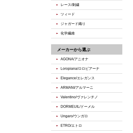
レース/刺繍
ツィード
ジャガード織り
化学繊維
メーカーから選ぶ
AGONA/アニオナ
Loropiana/ロロピアーナ
Elegance/エレガンス
ARMANI/アルマーニ
Valentino/ヴァレンチノ
DORMEUIL/ドーメル
Ungaro/ウンガロ
ETRO/エトロ