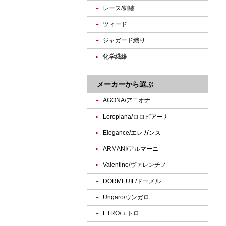
レース/刺繍
ツィード
ジャガード織り
化学繊維
メーカーから選ぶ
AGONA/アニオナ
Loropiana/ロロピアーナ
Elegance/エレガンス
ARMANI/アルマーニ
Valentino/ヴァレンチノ
DORMEUIL/ドーメル
Ungaro/ウンガロ
ETRO/エトロ