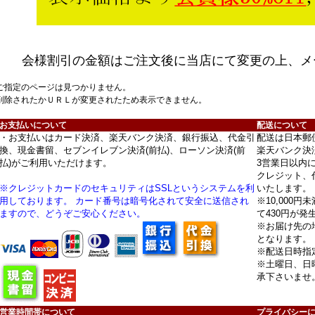
会様割引の金額はご注文後に当店にて変更の上、メ
ご指定のページは見つかりません。
削除されたかＵＲＬが変更されたため表示できません。
お支払いについて
配送について
・お支払いはカード決済、楽天バンク決済、銀行振込、代金引
配送は日本郵
換、現金書留、セブンイレブン決済(前払)、ローソン決済(前
楽天バンク決
払)がご利用いただけます。
3営業日以内
クレジット、
※クレジットカードのセキュリティはSSLというシステムを利
いたします。
用しております。 カード番号は暗号化されて安全に送信され
※10,000
ますので、どうぞご安心ください。
て430円が発
※お届け先の
となります。
※配送日時指
※土曜日、日
承下さいませ
営業時間帯について
プライバシー