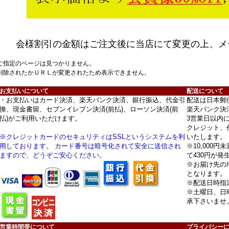
会様割引の金額はご注文後に当店にて変更の上、メ
ご指定のページは見つかりません。
削除されたかＵＲＬが変更されたため表示できません。
お支払いについて
配送について
・お支払いはカード決済、楽天バンク決済、銀行振込、代金引
配送は日本郵
換、現金書留、セブンイレブン決済(前払)、ローソン決済(前
楽天バンク決
払)がご利用いただけます。
3営業日以内
クレジット、
※クレジットカードのセキュリティはSSLというシステムを利
いたします。
用しております。 カード番号は暗号化されて安全に送信され
※10,000
ますので、どうぞご安心ください。
て430円が発
※お届け先の
となります。
※配送日時指
※土曜日、日
承下さいませ
営業時間帯について
プライバシー