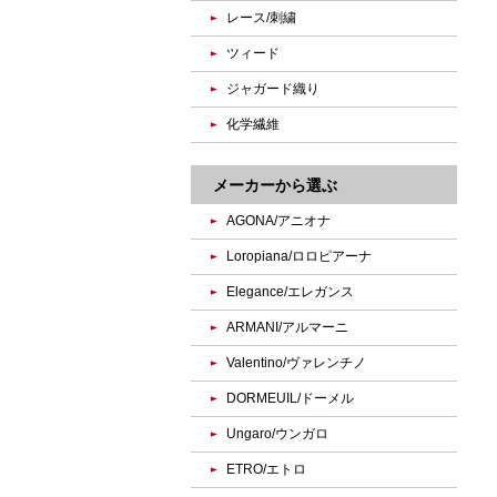
レース/刺繍
ツィード
ジャガード織り
化学繊維
メーカーから選ぶ
AGONA/アニオナ
Loropiana/ロロピアーナ
Elegance/エレガンス
ARMANI/アルマーニ
Valentino/ヴァレンチノ
DORMEUIL/ドーメル
Ungaro/ウンガロ
ETRO/エトロ