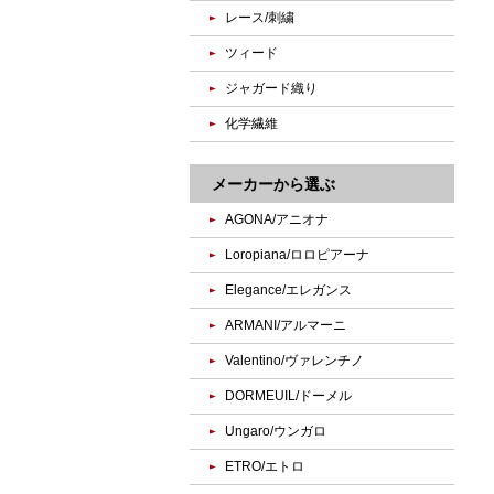
レース/刺繍
ツィード
ジャガード織り
化学繊維
メーカーから選ぶ
AGONA/アニオナ
Loropiana/ロロピアーナ
Elegance/エレガンス
ARMANI/アルマーニ
Valentino/ヴァレンチノ
DORMEUIL/ドーメル
Ungaro/ウンガロ
ETRO/エトロ