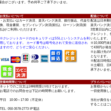
場合がございます。予め何卒ご了承下さいませ。
お支払いについて
配送について
・お支払いはカード決済、楽天バンク決済、銀行振込、代金引
配送は日本郵
換、現金書留、セブンイレブン決済(前払)、ローソン決済(前
楽天バンク決
払)がご利用いただけます。
3営業日以内
クレジット、
※クレジットカードのセキュリティはSSLというシステムを利
いたします。
用しております。 カード番号は暗号化されて安全に送信され
※10,000
ますので、どうぞご安心ください。
て430円が発
※お届け先の
となります。
※配送日時指
※土曜日、日
承下さいませ
営業時間帯について
プライバシー
ネットでのご注文は24時間受け付けております。
お客様からい
お電話でのお問合せは下記の時間帯にお願いします。
一切使用致し
平日 10:00～17:00（不定休）
当社が責任を
することはご
TEL:
050-3578-2773
IP電話