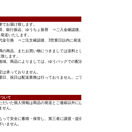
便でお届け致します。
済、銀行振込、ゆうちょ振替 ⇒ご入金確認後、
に発送いたします。
代金引換 ⇒ご注文確認後、3営業日以内に発送
円未満の商品、またお買い物につきましては送料とし
生致します。
地域、商品によりましては、ゆうパックでの配送
定は承っておりません。
曜日、祝日は配送業務は行っておりません。ご了
。
について
ただいた個人情報は商品の発送とご連絡以外には
ません。
もって安全に蓄積・保管し、第三者に譲渡・提供
ざいません。