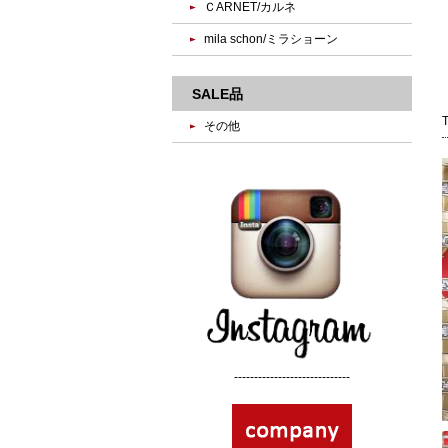
ＣARNET/カルネ
mila schon/ミラショーン
SALE品
その他
-----------------------------