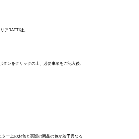
アRATTI社。
。
求ボタンをクリックの上、必要事項をご記入後、
ニター上のお色と実際の商品の色が若干異なる