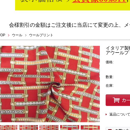
会様割引の金額はご注文後に当店にて変更の上、メ
TOP
ウール
ウールプリント
イタリア製
アウールプリ
価格:
数量:
在庫:
返品につい