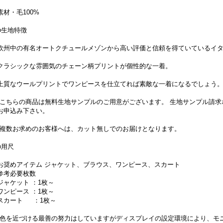
素材・毛100%
■生地特徴
欧州中の有名オートクチュールメゾンから高い評価と信頼を得ていているイタリ
クラシックな雰囲気のチェーン柄プリントが個性的な一着。
上質なウールプリントでワンピースを仕立てれば素敵な一着になるでしょう
*こちらの商品は無料生地サンプルのご用意がございます。 生地サンプル請
お申込み下さい。
*複数お求めのお客様へは、カット無しでのお届けとなります。
■用尺
お奨めアイテム ジャケット、ブラウス、ワンピース、スカート
参考必要枚数
ジャケット ：1枚～
ワンピース ：1枚～
スカート ：1枚～
*色を近づける最善の努力はしていますがディスプレイの設定環境により、モ