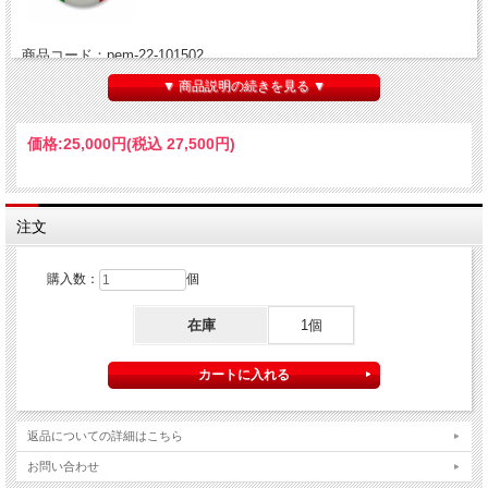
商品コード：pem-22-101502
▼ 商品説明の続きを見る ▼
>>
こちらの商品の無料サンプルのご請求はこちら
※フォームにご請求番号をご入力ください→請求番号：pem-22-
101502 ■商品情報
価格:
25,000円
(税込 27,500円)
生地幅・135cm
販売単位（長さ）・2,5m
注文
素材・シルク100%
購入数：
個
■生地特徴
在庫
1個
イタリア製・ピュアシルク素材です。
赤地にレースをあしらったような花柄ジャガード織が施された素敵な
一品。
返品についての詳細はこちら
地に織られた光の当たり具合で浮き沈みする柄行も見事な一着です。
お問い合わせ