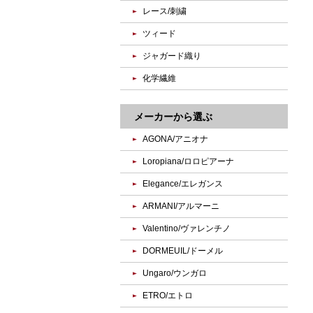
レース/刺繍
ツィード
ジャガード織り
化学繊維
メーカーから選ぶ
AGONA/アニオナ
Loropiana/ロロピアーナ
Elegance/エレガンス
ARMANI/アルマーニ
Valentino/ヴァレンチノ
DORMEUIL/ドーメル
Ungaro/ウンガロ
ETRO/エトロ