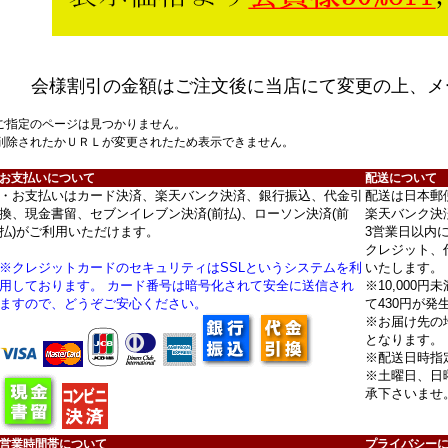
会様割引の金額はご注文後に当店にて変更の上、メ
ご指定のページは見つかりません。
削除されたかＵＲＬが変更されたため表示できません。
お支払いについて
配送について
・お支払いはカード決済、楽天バンク決済、銀行振込、代金引
配送は日本郵
換、現金書留、セブンイレブン決済(前払)、ローソン決済(前
楽天バンク決
払)がご利用いただけます。
3営業日以内
クレジット、
※クレジットカードのセキュリティはSSLというシステムを利
いたします。
用しております。 カード番号は暗号化されて安全に送信され
※10,000
ますので、どうぞご安心ください。
て430円が発
※お届け先の
となります。
※配送日時指
※土曜日、日
承下さいませ
営業時間帯について
プライバシー