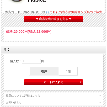
商品コード：mag-18-081619
>>
こちらの商品の無料サンプルのご請求
はこちら
▼ 商品説明の続きを見る ▼
※フォームにご請求番号をご入力ください→請求番号：mag-18-
081619
価格:
20,000円
(税込 22,000円)
■商品情報
生地幅・130cm(刺繍部分)
注文
販売単位（長さ）・2.4m
購入数：
個
素材・ ポリエステル100%
■生地特徴
在庫
1個
フランス製・エンブロイダリー素材です。
刺繍の立体感があり高級感を演出してくれます。
返品についての詳細はこちら
何にでも合わせやすく、上品なネイビーカラー。
お問い合わせ